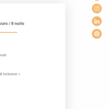
urs / 8 nuits
boat
l Inclusive »