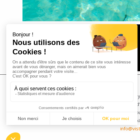
Vista Vo
Centre d’
1120 Ro
13400 A
info@vis