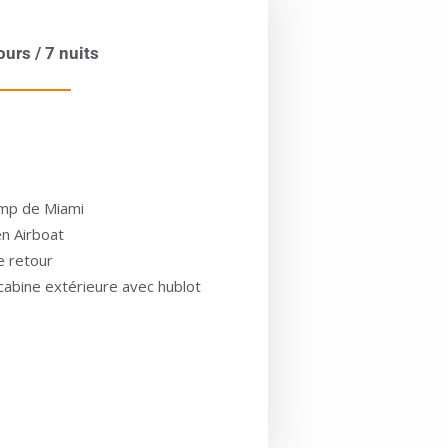
urs / 7 nuits
ump de Miami
n Airboat
e retour
cabine extérieure avec hublot