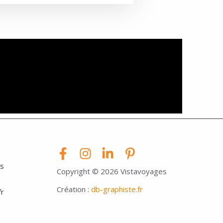
es
Copyright © 2026 Vistavoyages
Création :
db-graphiste.f
r
fr