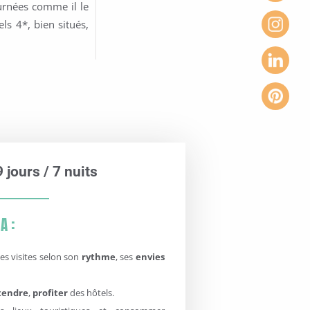
urnées comme il le
ls 4*, bien situés,
 jours / 7 nuits
A :
ses visites selon son
rythme
, ses
envies
tendre
,
profiter
des hôtels.