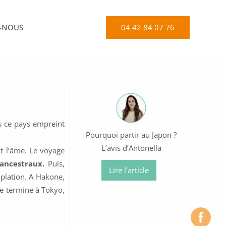
04 42 84 07 76
-NOUS
s ce pays empreint
Pourquoi partir au Japon ?
L’avis d’Antonella
it l’âme. Le voyage
ancestraux.
Puis,
Lire l'article
plation. A Hakone,
se termine à Tokyo,