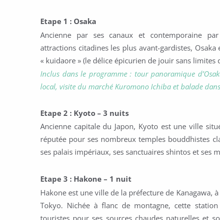
Etape 1 : Osaka
Ancienne par ses canaux et contemporaine par
attractions citadines les plus avant-gardistes, Osaka 
« kuidaore » (le délice épicurien de jouir sans limites d
Inclus dans le programme : tour panoramique d’Osak
local, visite du marché
Kuromono Ichiba et balade dans
Etape 2 : Kyoto – 3 nuits
Ancienne capitale du Japon, Kyoto est une ville situé
réputée pour ses nombreux temples bouddhistes clas
ses palais impériaux, ses sanctuaires shintos et ses m
Etape 3 : Hakone – 1 nuit
Hakone est une ville de la préfecture de Kanagawa, à
Tokyo. Nichée à flanc de montagne, cette station
touristes pour ses sources chaudes naturelles et so