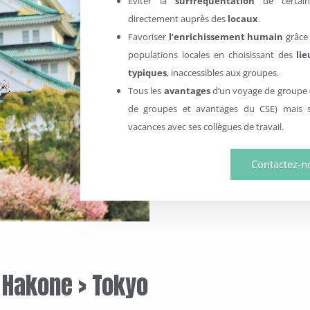
Eviter la
surfréquentation
de certai
directement auprès des
locaux
.
Favoriser
l’enrichissement humain
grâce
populations locales en choisissant des
li
typiques
, inaccessibles aux groupes.
Tous les
avantages
d’un voyage de groupe (v
de groupes et avantages du CSE) mais sa
vacances avec ses collègues de travail.
Contactez-n
> Hakone > Tokyo