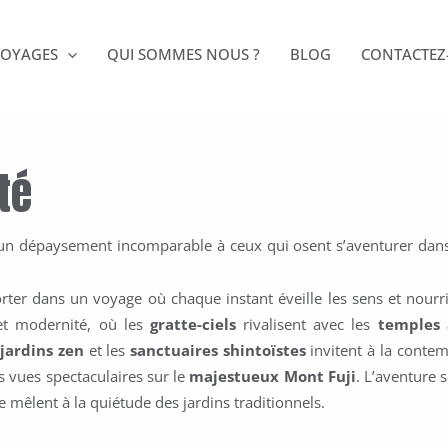
VOYAGES
QUI SOMMES NOUS ?
BLOG
CONTACTEZ
té
re un dépaysement incomparable à ceux qui osent s’aventurer dan
.
porter dans un voyage où chaque instant éveille les sens et nourr
 et modernité, où les
gratte-ciels
rivalisent avec les
temples 
s
jardins zen
et les
sanctuaires shintoïstes
invitent à la contem
es vues spectaculaires sur le
majestueux Mont Fuji
. L’aventure 
 mêlent à la quiétude des jardins traditionnels.