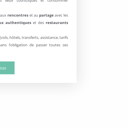
ns lieux touristiques et consommer
 aux
rencontres
et au
partage
avec les
eux authentiques
et des
restaurants
ols, hôtels, transferts, assistance, tarifs
ns l’obligation de passer toutes ses
ous