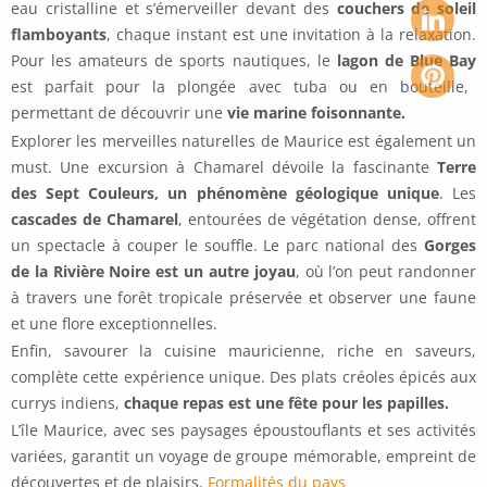
eau cristalline et s’émerveiller devant des
couchers de soleil
flamboyants
, chaque instant est une invitation à la relaxation.
Pour les amateurs de sports nautiques, le
lagon de Blue Bay
est parfait pour la plongée avec tuba ou en bouteille,
permettant de découvrir une
vie marine foisonnante.
Explorer les merveilles naturelles de Maurice est également un
must. Une excursion à Chamarel dévoile la fascinante
Terre
des Sept Couleurs, un phénomène géologique unique
. Les
cascades de Chamarel
, entourées de végétation dense, offrent
un spectacle à couper le souffle. Le parc national des
Gorges
de la Rivière Noire est un autre joyau
, où l’on peut randonner
à travers une forêt tropicale préservée et observer une faune
et une flore exceptionnelles.
Enfin, savourer la cuisine mauricienne, riche en saveurs,
complète cette expérience unique. Des plats créoles épicés aux
currys indiens,
chaque repas est une fête pour les papilles.
L’île Maurice, avec ses paysages époustouflants et ses activités
variées, garantit un voyage de groupe mémorable, empreint de
découvertes et de plaisirs.
Formalités du pays