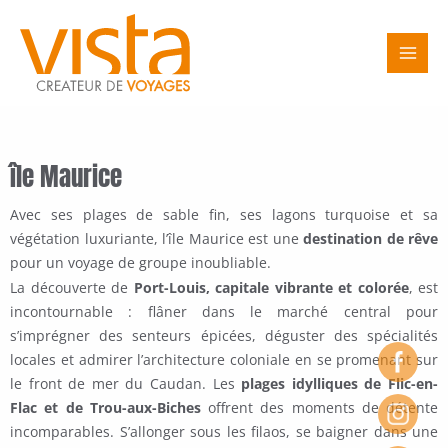
Aller
Main
au
Men
contenu
île Maurice
Avec ses plages de sable fin, ses lagons turquoise et sa
végétation luxuriante, l’île Maurice est une
destination de rêve
pour un voyage de groupe inoubliable.
La découverte de
Port-Louis, capitale vibrante et colorée
, est
incontournable : flâner dans le marché central pour
s’imprégner des senteurs épicées, déguster des spécialités
locales et admirer l’architecture coloniale en se promenant sur
le front de mer du Caudan.
Les
plages idylliques de Flic-en-
Flac et de Trou-aux-Biches
offrent des moments de détente
incomparables. S’allonger sous les filaos, se baigner dans une