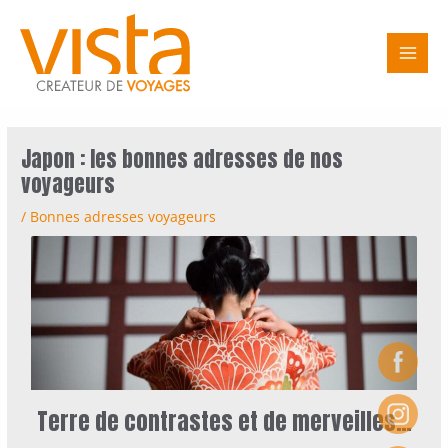
Aller
Navigation
Main
au
des
Men
contenu
articles
Japon : les bonnes adresses de nos
voyageurs
/
Bonnes adresses voyageurs
Terre de contrastes et de merveilles…