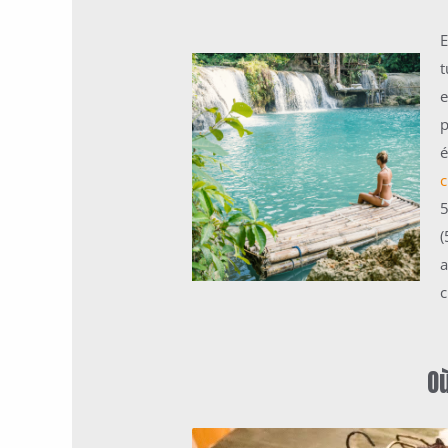
E
t
p
é
a
c
O