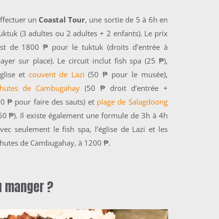
ffectuer un
Coastal Tour
, une sortie de 5 à 6h en
uktuk (3 adultes ou 2 adultes + 2 enfants). Le prix
est de 1800
₱
pour le tuktuk (droits d’entrée à
ayer sur place). Le circuit inclut fish spa (25
₱
),
glise et
couvent de Lazi
(50
₱
pour le musée),
chutes de Cambugahay
(50
₱
droit d’entrée +
50
₱
pour faire des sauts) et
plage de Salagdoong
(50
₱
). Il existe également
une formule de 3h à 4h
vec seulement le fish spa, l’église de Lazi et les
hutes de Cambugahay, à 1200
₱.
ù manger ?