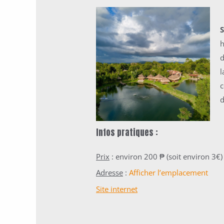
d
l
c
d
Infos pratiques :
Prix
: environ 200
₱
(soit environ 3€)
Adresse
:
Afficher l’emplacement
Site internet