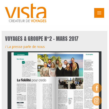
Aller
Navigation
Main
au
des
Men
contenu
articles
VOYAGES & GROUPE N°2 – MARS 2017
/
La presse parle de nous